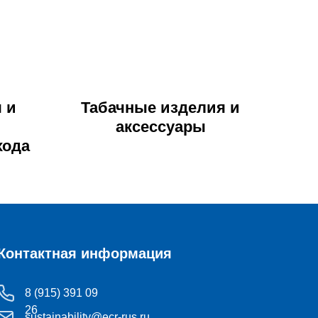
 и
Табачные изделия и
аксессуары
хода
Контактная информация
8 (915) 391 09
26
sustainability@ecr-rus.ru