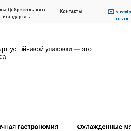
лы Добровольного
Контакты
sustain
стандарта
rus.ru
рт устойчивой упаковки — это
са
чная гастрономия
Охлажденные мя