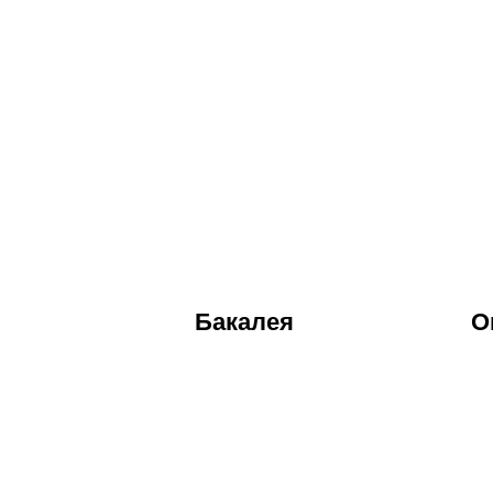
Бакалея
О