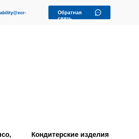
ability@eсr-
Обратная
связь
со,
Кондитерские изделия