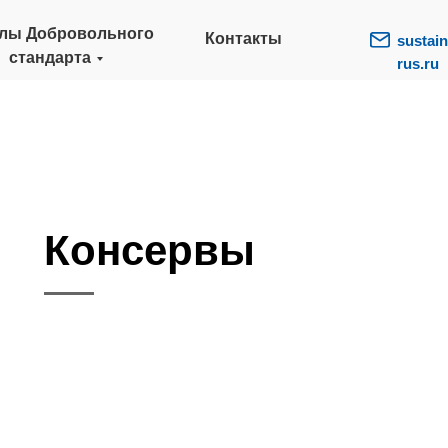
лы Добровольного
Контакты
sustain
стандарта
rus.ru
Консервы