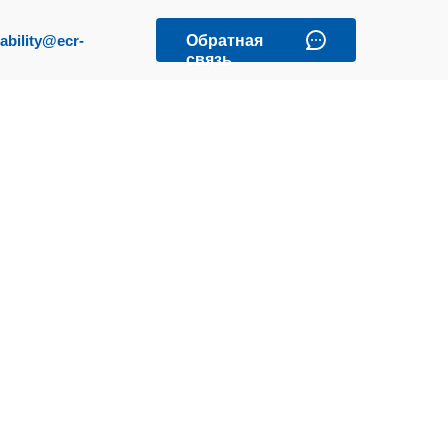
ability@eсr-
Обратная
связь