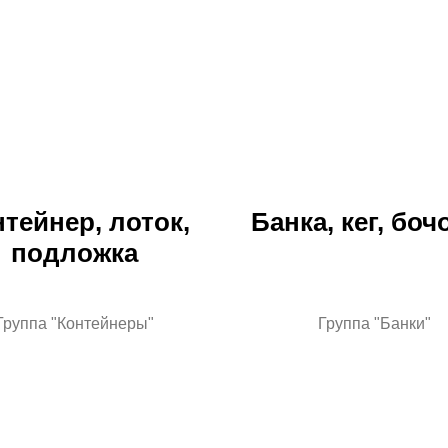
тейнер, лоток,
Банка, кег, боч
подложка
Группа "Контейнеры"
Группа "Банки"