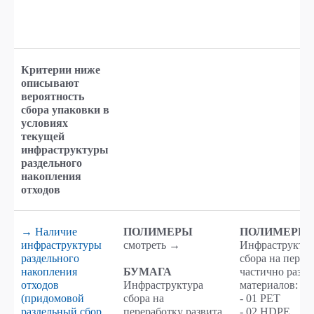
Критерии ниже
описывают
вероятность
сбора упаковки в
условиях
текущей
инфраструктуры
раздельного
накопления
отходов
→ Наличие
ПОЛИМЕРЫ
ПОЛИМЕРЫ
инфраструктуры
смотреть →
Инфраструктур
раздельного
сбора на перер
накопления
БУМАГА
частично разви
отходов
Инфраструктура
материалов:
(придомовой
сбора на
- 01 PET
раздельный сбор,
переработку развита
- 02 HDPE