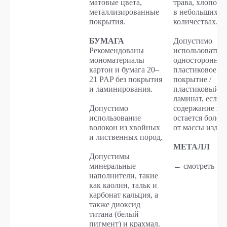
матовые цвета,
трава, хлопок и 
металлизированные
в небольших
покрытия.
количествах.
БУМАГА
Допустимо
Рекомендованы
использовать
мономатериалы
одностороннее
картон и бумага 20–
пластиковое
21 PAP без покрытия
покрытие /
и ламинирования.
пластиковый
ламинат, если
Допустимо
содержание во
использование
остается более
волокон из хвойных
от массы издел
и лиственных пород.
МЕТАЛЛ
Допустимы
минеральные
← смотреть →
наполнители, такие
как каолин, тальк и
карбонат кальция, а
также диоксид
титана (белый
пигмент) и крахмал.