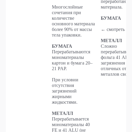
переработанно
Многослойные
материала.
сочетания при
количестве
БУМАГА
основного материала
более 90% от массы
← смотреть →
тела упаковки.
МЕТАЛЛ
БУМАГА
Сложно
Перерабатываются
перерабатывае
мономатериалы
фольга 41 ALU 
картон и бумага 20–
загрязнения и
21 PAP.
отличных от д
металлов свойс
При условии
отсутствия
загрязнений
жирными
жидкостями.
МЕТАЛЛ
Перерабатывается
мономатериалы 40
FE и 41 ALU (не