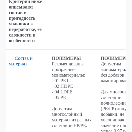
Критерии ниже
описывают
состав и
пригодность
упаковки к
переработке, её
сложности и
особенности
→ Состав и
ПОЛИМЕРЫ
ПОЛИМЕРЫ
материал
Рекомендованы
Допустим
прозрачные
мономатериал 
мономатериалы:
без добавок и
- 01 PET
ламинирования
- 02 HDPE
- 04 LDPE
Для многосло
- 05 PP.
сочетаний
полиолефинов
Допустим
(PE/PP) допус
многослойный
добавки, не
материал из разных
увеличивающи
сочетаний РР/РЕ.
значение плот
менее 0,97 г/см