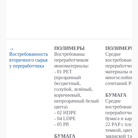
→
ПОЛИМЕРЫ
ПОЛИМЕРЫ
Востребованность
Востребованы
Средне
вторичного сырья
переработчиком
востребованы
у переработчика
мономатериалы:
переработчико
- 01 РЕТ
материалы из
(прозрачный
многослойных
бесцветный,
сочетаний РР/Р
голубой, зелёный,
коричневый,
БУМАГА
непрозрачный белый
Средне
цвета)
востребованы
- 02 HDPE
переработчико
- 04 LDPE
бумага и карто
- 05 PP.
22 PAP с плотн
темной, цветн
БУМАГА
закраской т.к.