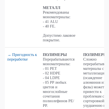
МЕТАЛЛ
Рекомендованы
мономатериалы:
- 41 ALU
- 40 FE.
Допустимо лаковое
покрытие.
→ Пригодность к
ПОЛИМЕРЫ
ПОЛИМЕРЫ
переработке
Перерабатываются
Сложно
мономатериалы:
перерабатываю
- 01 PET
материалы с
- 02 HDPE
металлизацией
- 04 LDPE
(осаждение
- 05 PP любых
алюминия из г
цветов и
фазы) может
многослойные
привести к
сочетания
проблемам с
полиолефинов РЕ/
сортировкой и
РР.
ухудшению кач