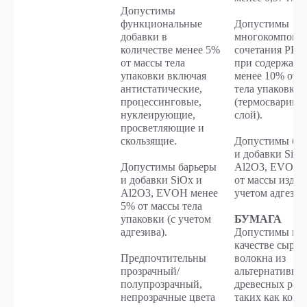
Допустимы
функциональные
Допустимы
добавки в
многокомпоне
количестве менее 5%
сочетания РЕТ
от массы тела
при содержани
упаковки включая
менее 10% от 
антистатические,
тела упаковки
процессинговые,
(термосварива
нуклеирующие,
слой).
просветляющие и
скользящие.
Допустимы ба
и добавки SiOx
Допустимы барьеры
Al2O3, EVOH 
и добавки SiOx и
от массы издел
Al2O3, EVOH менее
учетом адгезива
5% от массы тела
упаковки (с учетом
БУМАГА
адгезива).
Допустимы в
качестве сырья
Предпочтительны
волокна из
прозрачный/
альтернативны
полупрозрачный,
древесных рас
непрозрачные цвета
таких как коно