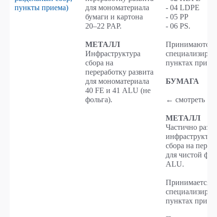
пункты приема)
для мономатериала
- 04 LDPE
бумаги и картона
- 05 PP
20–22 PAP.
- 06 PS.
МЕТАЛЛ
Принимаются 
Инфраструктура
специализиро
сбора на
пунктах прием
переработку развита
для мономатериала
БУМАГА
40 FE и 41 ALU (не
фольга).
← смотреть →
МЕТАЛЛ
Частично разви
инфраструктур
сбора на перер
для чистой фол
ALU.
Принимается в
специализиро
пунктах прием