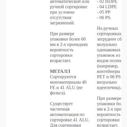
автоматической или
- 02 HDPE
ручной сортировке
- 04 LDPE
при условии
- 05 PP
отсутствия
- 06 PS.
загрязнений.
На ручных
При размере
сортировках
упаковки более 60
затруднен сбор
мм в 2-х проекциях
визуально
вероятность
одинаковых
сортировки
упаковок из ра
возрастает.
видов полимер
(например,
МЕТАЛЛ
контейнеры из 
Сортируются
РET и 06 PS
мономатериалы 40
визуально
FE и 41 ALU (не
идентичны).
фольга).
При размере
Существует
упаковки более
частичная
мм в 2-х проек
автоматизация по
вероятность
сортировке 41 ALU.
сортировки
Для сортировки
возрастает.