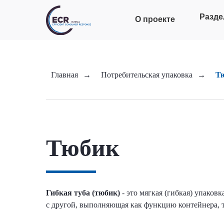
Разде
О проекте
Главная
→
Потребительская упаковка
→
Т
Тюбик
Гибкая туба (тюбик)
- это мягкая (гибкая) упаков
с другой, выполняющая как функцию контейнера, т