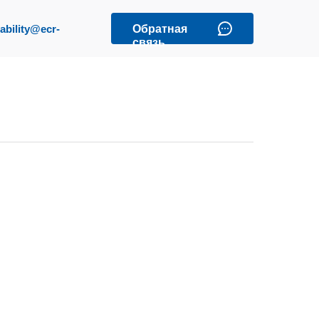
ability@eсr-
Обратная
связь