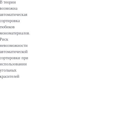
В теории
возможна
автоматическая
сортировка
тюбиков
мономатериалов.
Риск
невозможности
автоматической
сортировки при
использовании
угольных
красителей