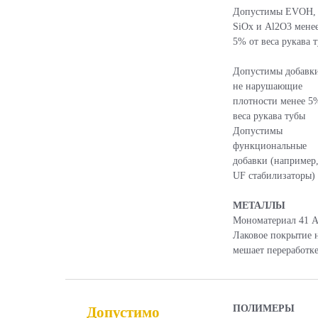
Допустимы EVOH,
SiOx и Al2O3 мене
5% от веса рукава 
Допустимы добавки
не нарушающие
плотности менее 5
веса рукава тубы
Допустимы
функциональные
добавки (например
UF стабилизаторы)
МЕТАЛЛЫ
Мономатериал 41 
Лаковое покрытие 
мешает переработк
ПОЛИМЕРЫ
Допустимо