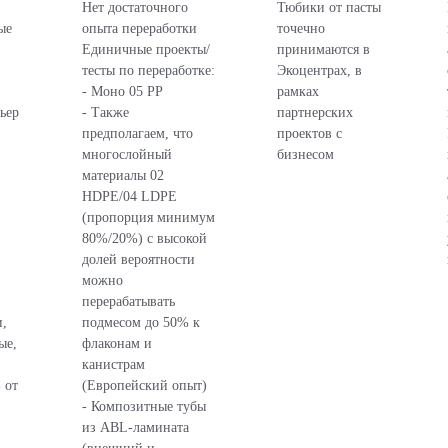
Нет достаточного
Тюбики от пасты
ые
опыта переработки
точечно
Единичные проекты/
принимаются в
тесты по переработке:
Экоцентрах, в
- Моно 05 РР
рамках
ьер
- Также
партнерских
предполагаем, что
проектов с
многослойный
бизнесом
материалы 02
HDPE/04 LDPE
(пропорция минимум
80%/20%) с высокой
долей вероятности
можно
перерабатывать
,
подмесом до 50% к
ые,
флаконам и
канистрам
 от
(Европейский опыт)
- Композитные тубы
из ABL-ламината