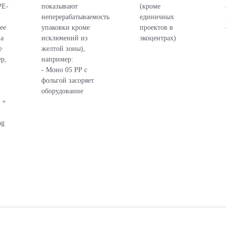
PE-
показывают
(кроме
неперерабатываемость
единичных
ее
упаковки кроме
проектов в
ва
исключений из
экоцентрах)
е
желтой зоны),
р,
например:
- Моно 05 РР с
фольгой засоряет
оборудование
 +
ng