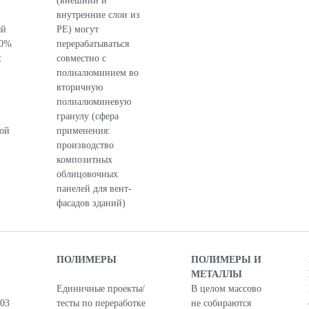
(внешний и
внутренние слои из
ый
PE) могут
10%
перерабатываться
:
совместно с
полиалюминием во
вторичную
полиалюминевую
гранулу (сфера
ой
применения:
производство
композитных
облицовочных
панелей для вент-
фасадов зданий)
ПОЛИМЕРЫ
ПОЛИМЕРЫ И
МЕТАЛЛЫ
Единичные проекты/
В целом массово
 03
тесты по переработке
не собираются